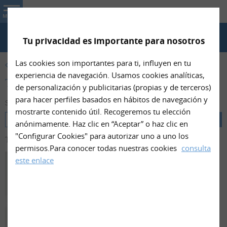
Nin- Net
MENU
Tu privacidad es importante para nosotros
TELÉFONO
Las cookies son importantes para ti, influyen en tu
PRODUCTOS
experiencia de navegación. Usamos cookies analíticas,
Tejido 3D de Nin- Net
de personalización y publicitarias (propias y de terceros)
para hacer perfiles basados en hábitos de navegación y
Selecciona una categoría
mostrarte contenido útil. Recogeremos tu elección
anónimamente. Haz clic en “Aceptar” o haz clic en
"Configurar Cookies" para autorizar uno a uno los
Tejido 3D
(
1
elementos)
permisos.Para conocer todas nuestras cookies
consulta
este enlace