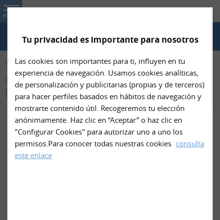
Nin- Net
MENU
Tu privacidad es importante para nosotros
TELÉFONO
Las cookies son importantes para ti, influyen en tu
PRODUCTOS
experiencia de navegación. Usamos cookies analíticas,
Collarín hinchable de viaje rizo algodón de
de personalización y publicitarias (propias y de terceros)
Nin- Net
para hacer perfiles basados en hábitos de navegación y
mostrarte contenido útil. Recogeremos tu elección
anónimamente. Haz clic en “Aceptar” o haz clic en
"Configurar Cookies" para autorizar uno a uno los
permisos.Para conocer todas nuestras cookies
consulta
este enlace