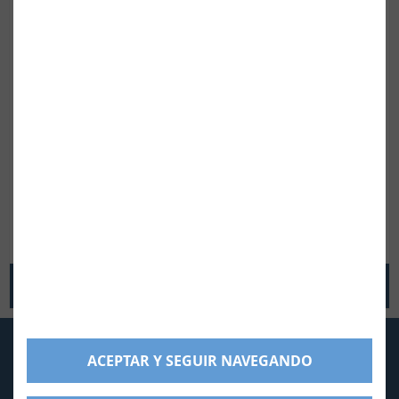
NOMBRE*
EMAIL*
TELÉFONO
COMENTARIO*
He leído y acepto la política de protección de datos
política de
protección de datos
ENVIAR
CONTACTA CON NOSOTROS
ACEPTAR Y SEGUIR NAVEGANDO
Telf:
937833337